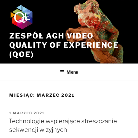
Przeskocz
do
treści
ZESPÓŁ AGH VIDEO
QUALITY OF EXPERIENCE
(QOE)
Menu
MIESIĄC:
MARZEC 2021
OPUBLIKOWANE
1 MARZEC 2021
W
Technologie wspierające streszczanie
sekwencji wizyjnych